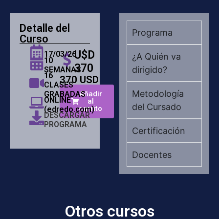
Detalle del
Programa
Curso
U$D
17/03/26
¿A Quién va
10
370
dirigido?
SEMANAS
16
370
USD
CLASES
Metodología
GRABADAS
Añadir
ONLINE
al
del Cursado
carrito
(edredo.com)
DESCARGAR
PROGRAMA
Certificación
Docentes
Otros cursos