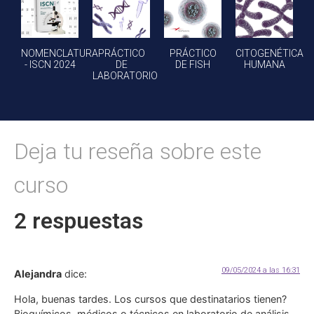
NOMENCLATURA
PRÁCTICO
PRÁCTICO
CITOGENÉTICA
- ISCN 2024
DE
DE FISH
HUMANA
LABORATORIO
2 respuestas
09/05/2024 a las 16:31
Alejandra
dice:
Hola, buenas tardes. Los cursos que destinatarios tienen?
Bioquímicos, médicos o técnicos en laboratorio de análisis