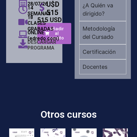
U$D
28/07/26
¿A Quién va
14
515
dirigido?
SEMANAS
18
515
USD
CLASES
Metodología
GRABADAS
Añadir
ONLINE
al
del Cursado
carrito
(edredo.com)
DESCARGAR
PROGRAMA
Certificación
Docentes
Otros cursos