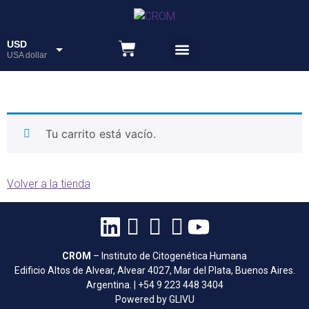
USD
USA dollar
Recursos educativos
ARS
Peso
Tu carrito está vacío.
Volver a la tienda
CROM
– Instituto de Citogenética Humana
Edificio Altos de Alvear, Alvear 4027, Mar del Plata, Buenos Aires.
Argentina. | +54 9 223 448 3404
Powered by GLIVU