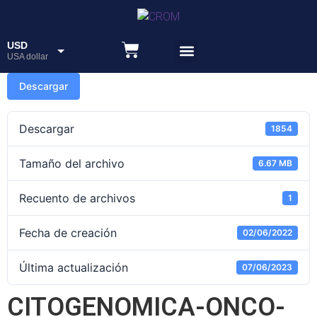
USD
USA dollar
Recursos educativos
ARS
Descargar
Peso
Descargar
1854
Tamaño del archivo
6.67 MB
Recuento de archivos
1
Fecha de creación
02/06/2022
Última actualización
07/06/2023
CITOGENOMICA-ONCO-