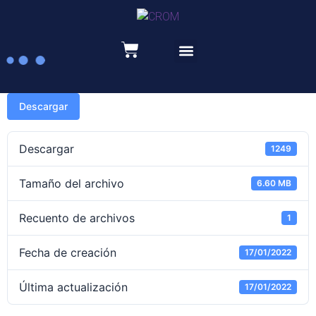
Recursos educativos
Descargar
Descargar
1249
Tamaño del archivo
6.60 MB
Recuento de archivos
1
Fecha de creación
17/01/2022
Última actualización
17/01/2022