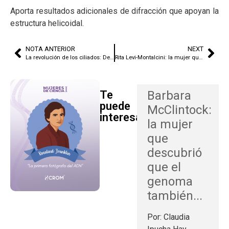
Aporta resultados adicionales de difracción que apoyan la
estructura helicoidal.
NOTA ANTERIOR
NEXT
La revolución de los ciliados: Desafiando las Reglas del Código Genético
Rita Levi-Montalcini: la mujer que siguió el crecimiento de las neuronas hasta cambiar la biología
Te
Barbara
puede
McClintock:
interesar
la mujer
que
descubrió
que el
genoma
también...
Por: Claudia